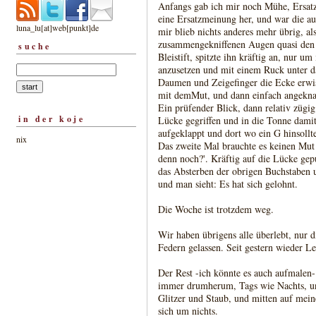
Anfangs gab ich mir noch Mühe, Ersatz
eine Ersatzmeinung her, und war die au
luna_lu[at]web[punkt]de
mir blieb nichts anderes mehr übrig, al
zusammengekniffenen Augen quasi den 
suche
Bleistift, spitzte ihn kräftig an, nur 
anzusetzen und mit einem Ruck unter d
Daumen und Zeigefinger die Ecke erwi
mit demMut, und dann einfach angekna
Ein prüfender Blick, dann relativ zügig
in der koje
Lücke gegriffen und in die Tonne damit
aufgeklappt und dort wo ein G hinsollte
nix
Das zweite Mal brauchte es keinen Mut
denn noch?'. Kräftig auf die Lücke gepu
das Absterben der obrigen Buchstaben u
und man sieht: Es hat sich gelohnt.
Die Woche ist trotzdem weg.
Wir haben übrigens alle überlebt, nur 
Federn gelassen. Seit gestern wieder L
Der Rest -ich könnte es auch aufmalen-
immer drumherum, Tags wie Nachts, u
Glitzer und Staub, und mitten auf mein
sich um nichts.