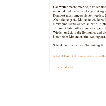
Das Wetter macht mich so, dass ich üb
im Wind und Sachen einfangen. Ausgere
Kompost muss umgeschichtet werden. 
Aber kleine große Momente wie letzte
direkt eine Wand weiter. 4Uhr22. Runt
Tür zum Garten öffnen und eine ganz
Wieder zurück in die Bettkuhle, und di
Unter einer Minute nahtlos weitergeträ
Schenke mir heute den Nachmittag für
logbuch
| ©
Lu
um
14:50h
|
einer hat meldung gemacht
|
m
...
older stories