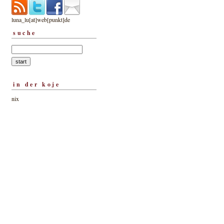
luna_lu[at]web[punkt]de
suche
in der koje
nix