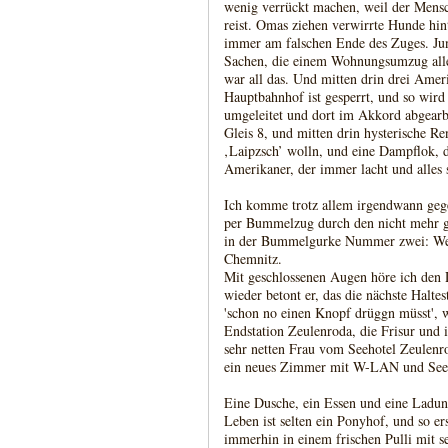
wenig verrückt machen, weil der Mensc
reist. Omas ziehen verwirrte Hunde hint
immer am falschen Ende des Zuges. Ju
Sachen, die einem Wohnungsumzug all
war all das. Und mitten drin drei Amer
Hauptbahnhof ist gesperrt, und so wird
umgeleitet und dort im Akkord abgearbe
Gleis 8, und mitten drin hysterische Re
‚Laipzsch’ wolln, und eine Dampflok, di
Amerikaner, der immer lacht und alles
Ich komme trotz allem irgendwann gege
per Bummelzug durch den nicht mehr g
in der Bummelgurke Nummer zwei: Wenn 
Chemnitz.
Mit geschlossenen Augen höre ich den
wieder betont er, das die nächste Haltes
'schon no einen Knopf drüggn müsst', 
Endstation Zeulenroda, die Frisur und 
sehr netten Frau vom Seehotel Zeulen
ein neues Zimmer mit W-LAN und Seebl
Eine Dusche, ein Essen und eine Ladung
Leben ist selten ein Ponyhof, und so er
immerhin in einem frischen Pulli mit 