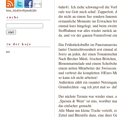
6uhr41. Ich ziehe schwungvoll die Vorh
luna_lu[at]web[punkt]de
rufe wie Gott mich schuf: Zapperlott, 
die nicht an einem See sondern Innens
suche
erstaunliche Momente ins Erwachen bri
einmal kurz hingelegt, und beim zweit
Stoffbahnen war alles wieder zurück an 
da, und vor der ganzen Fensterfront ei
in der koje
Das Frühstücksbuffet im Panoramarestaur
lauter Unentschlossenheit erst einmal a
nix
Sorry an jeden, der einen Tomatenschni
Nach Bircher Müsli, frischen Brötchen,
Birnenmarmelade und einem Scheibchen
einem netten Mitarbeiter der Swisscom
und verbriet die kompletten 10Euro-Min
so kann ich nicht arbeiten!
Außerdem zählt ein rasanter Netzzugan
Grundrechten –sag ich jetzt mal so- da
Der nächste Termin war wieder einer, 
„Speisen & Wein“ ist eins, worüber man
das einfacher gemacht.
Alle Mann um kleine Tische verteilt, 
Zettel und Bleistifte dazu, eine ihrer