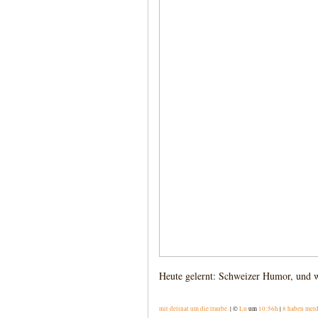
Heute gelernt: Schweizer Humor, und wa
mit delinat um die traube.
| ©
Lu
um
10:56h
|
8 haben mel