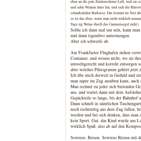
eben an die gute Zeulenrodener Luft, weil sie
und zehn Weinen intus hat, und sich der Bürost
schaukelnden Barkasse. Das kommt im Text aber 
so ist das eben, wenn man nicht wirklich nenn
Tage zig Weine durch das Gaumensegel zieht.)
Sollte ich dann mal um sein, kann ma
und dann irgendwo untermengen.
Aber ich schweife ab.
Am Frankfurter Flughafen stehen verwi
Container, und wissen nicht, wo sie i
umweltgerecht und korrekt entsorgen so
aber welches Piktogramm gehört jetzt
Ich übe mich derweil in Geduld und ein
man super im Zug ausüben kann, auch a
Man rechnet zu jeder sich bietenden Ge
aus, und wartet dann mit dem Aufste
Gepäckteile so lange, bis der Bahnhof
Dann schnell in sämtlichen Taschengur
noch rechtzeitig aus dem Zug fallen, be
werden und bei sich denken, dass man d
kein Sport. Gut, das Kind wurde aus L
wirklich Spaß, also ab auf den Kompos
Sowieso, Reisen. Sowieso Reisen mit 