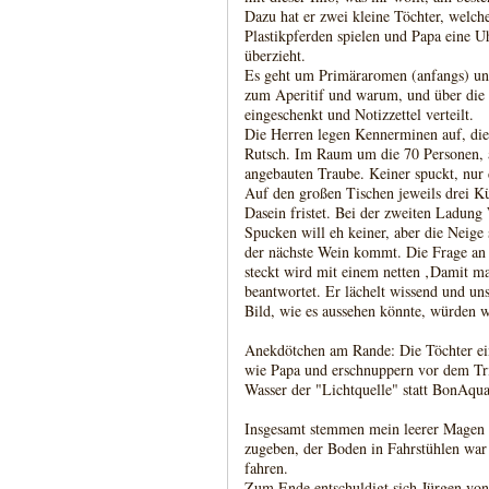
Dazu hat er zwei kleine Töchter, welch
Plastikpferden spielen und Papa eine Uh
überzieht.
Es geht um Primäraromen (anfangs) un
zum Aperitif und warum, und über die
eingeschenkt und Notizzettel verteilt.
Die Herren legen Kennerminen auf, di
Rutsch. Im Raum um die 70 Personen, a
angebauten Traube. Keiner spuckt, nur 
Auf den großen Tischen jeweils drei Kü
Dasein fristet. Bei der zweiten Ladung 
Spucken will eh keiner, aber die Neige
der nächste Wein kommt. Die Frage an
steckt wird mit einem netten ‚Damit man
beantwortet. Er lächelt wissend und un
Bild, wie es aussehen könnte, würden w
Anekdötchen am Rande: Die Töchter ein
wie Papa und erschnuppern vor dem Tri
Wasser der "Lichtquelle" statt BonAqu
Insgesamt stemmen mein leerer Magen 
zugeben, der Boden in Fahrstühlen war 
fahren.
Zum Ende entschuldigt sich Jürgen von