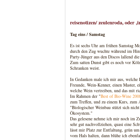
reisenotizen/ zeulenroda, oder 
Tag eins / Samstag
Es ist sechs Uhr am frühen Samstag Mor
durch den Zug wuchte während im Hin
Party-Jünger aus den Discos lallend di
Zum satten Dunst gibt es noch vor Köl
Schranken weist.
In Gedanken male ich mir aus, welche L
Freunde, Wein-Kenner, einen Master, ei
welche Wein vertreiben, und das mit ri
Im Rahmen der "
Best of Bio-Wine 200
zum Treffen, und zu einem Kurs, zum A
"Biologischer Weinbau stützt sich nicht 
Ökosystem."
Das gelesene nehme ich mir noch im Zu
sehr gut nachvollziehen, quasi eine Sc
lässt mir Platz zur Entfaltung, grün u
vom Hals halten, dann blühe ich ebenfa