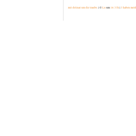
mit delinat um die traube.
| ©
Lu
um
16:33h
|
3 haben mel